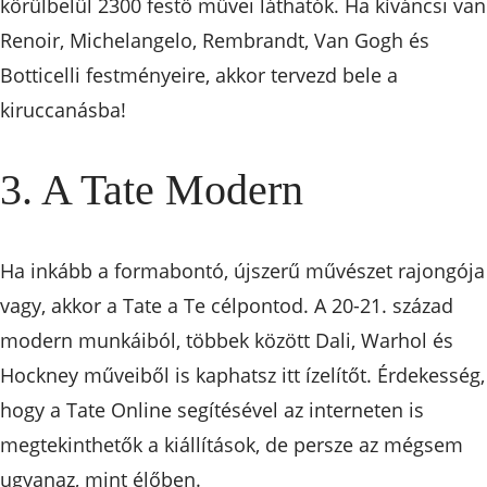
körülbelül 2300 festő művei láthatók. Ha kíváncsi van
Renoir, Michelangelo, Rembrandt, Van Gogh és
Botticelli festményeire, akkor tervezd bele a
kiruccanásba!
3. A Tate Modern
Ha inkább a formabontó, újszerű művészet rajongója
vagy, akkor a Tate a Te célpontod. A 20-21. század
modern munkáiból, többek között Dali, Warhol és
Hockney műveiből is kaphatsz itt ízelítőt. Érdekesség,
hogy a Tate Online segítésével az interneten is
megtekinthetők a kiállítások, de persze az mégsem
ugyanaz, mint élőben.