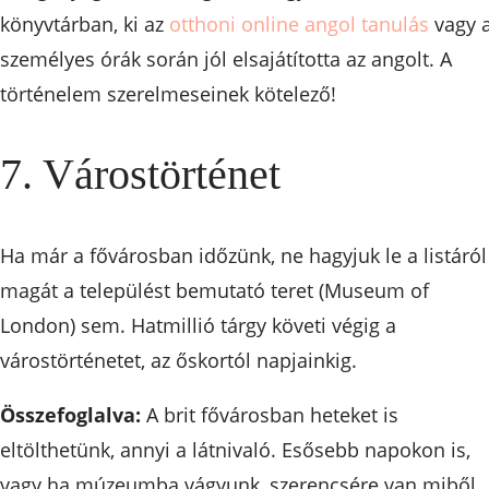
könyvtárban, ki az
otthoni online angol tanulás
vagy 
személyes órák során jól elsajátította az angolt. A
történelem szerelmeseinek kötelező!
7. Várostörténet
Ha már a fővárosban időzünk, ne hagyjuk le a listáról
magát a települést bemutató teret (Museum of
London) sem. Hatmillió tárgy követi végig a
várostörténetet, az őskortól napjainkig.
Összefoglalva:
A brit fővárosban heteket is
eltölthetünk, annyi a látnivaló. Esősebb napokon is,
vagy ha múzeumba vágyunk, szerencsére van miből