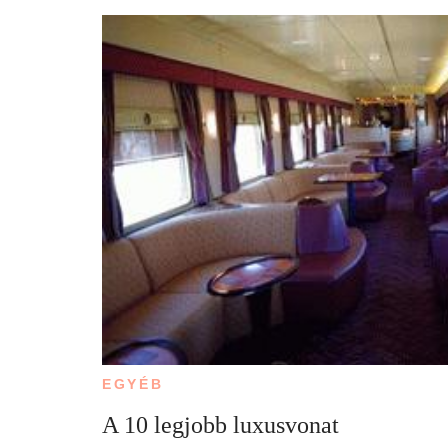
EGYÉB
A 10 legjobb luxusvonat