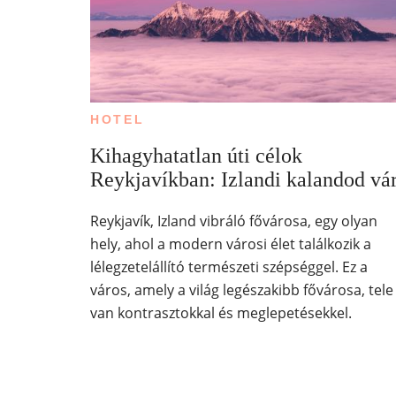
HOTEL
Kihagyhatatlan úti célok
Reykjavíkban: Izlandi kalandod vá
Reykjavík, Izland vibráló fővárosa, egy olyan
hely, ahol a modern városi élet találkozik a
lélegzetelállító természeti szépséggel. Ez a
város, amely a világ legészakibb fővárosa, tele
van kontrasztokkal és meglepetésekkel.