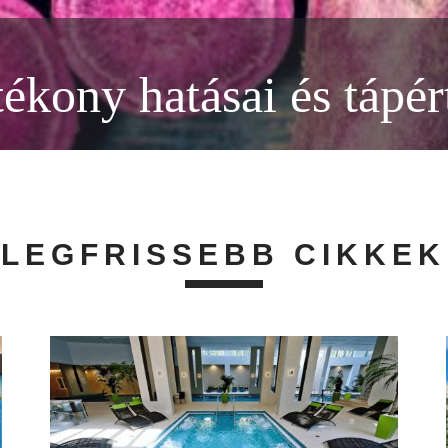
ékony hatásai és tápér
LEGFRISSEBB CIKKEK