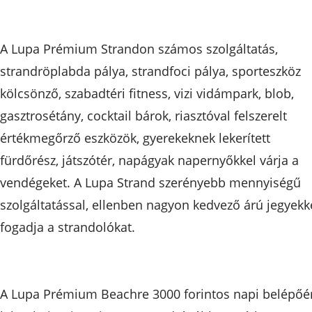
A Lupa Prémium Strandon számos szolgáltatás,
strandröplabda pálya, strandfoci pálya, sporteszköz
kölcsönző, szabadtéri fitness, vizi vidámpark, blob,
gasztrosétány, cocktail bárok, riasztóval felszerelt
értékmegőrző eszközök, gyerekeknek lekerített
fürdőrész, játszótér, napágyak napernyőkkel várja a
vendégeket. A Lupa Strand szerényebb mennyiségű
szolgáltatással, ellenben nagyon kedvező árú jegyekk
fogadja a strandolókat.
​A Lupa Prémium Beachre 3000 forintos napi belépőé