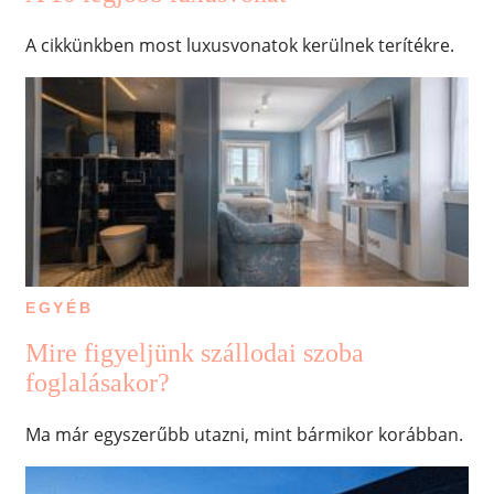
A cikkünkben most luxusvonatok kerülnek terítékre.
EGYÉB
Mire figyeljünk szállodai szoba
foglalásakor?
Ma már egyszerűbb utazni, mint bármikor korábban.