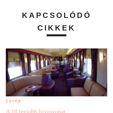
KAPCSOLÓDÓ
CIKKEK
EGYÉB
A 10 legjobb luxusvonat