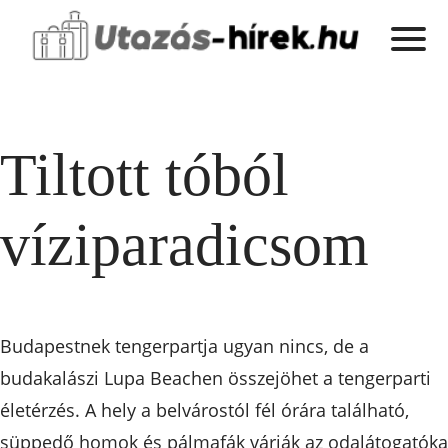
Tiltott tóból
víziparadicsom
Budapestnek tengerpartja ugyan nincs, de a
budakalászi Lupa Beachen összejöhet a tengerparti
életérzés. A hely a belvárostól fél órára található,
süppedő homok és pálmafák várják az odalátogatóka