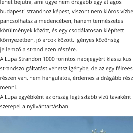
lehet bejutni, ami ugye nem drágább egy átlagos
budapesti strandhoz képest, viszont nem klóros vízb
pancsolhatsz a medencében, hanem természetes
körülmények között, és egy csodálatosan kiépített
környezetben, jó arcok között, igényes közönség
jellemző a strand ezen részére.
​A Lupa Strandon 1000 forintos napijegyért klasszikus
strandszolgáltatást vehetsz igénybe, de az egy félree
részen van, nem hangulatos, érdemes a drágább rész
menni.
​A Lupa egyébként az ország legtisztább vízű tavaként
szerepel a nyilvántartásban.