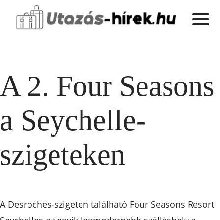
A 2. Four Seasons
a Seychelle-
szigeteken
A Desroches-szigeten található Four Seasons Resort
Seychelles az egyik legmodernebb szálláshely a