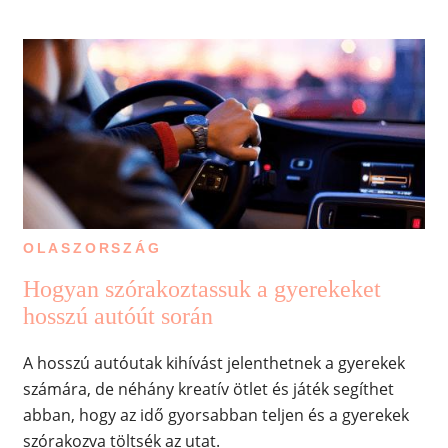
OLASZORSZÁG
Hogyan szórakoztassuk a gyerekeket
hosszú autóút során
A hosszú autóutak kihívást jelenthetnek a gyerekek
számára, de néhány kreatív ötlet és játék segíthet
abban, hogy az idő gyorsabban teljen és a gyerekek
szórakozva töltsék az utat.