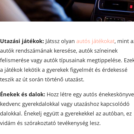
Utazási játékok:
Játssz olyan
autós játékokat
, mint a
autók rendszámának keresése, autók színeinek
felismerése vagy autók típusainak megtippelése. Eze
a játékok lekötik a gyerekek figyelmét és érdekessé
teszik az út során történő utazást.
Énekek és dalok:
Hozz létre egy autós énekeskönyve
kedvenc gyerekdalokkal vagy utazáshoz kapcsolódó
dalokkal. Énekelj együtt a gyerekekkel az autóban, ez
vidám és szórakoztató tevékenység lesz.