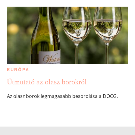
EURÓPA
Útmutató az olasz borokról
Az olasz borok legmagasabb besorolása a DOCG.