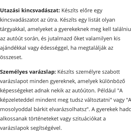
Utazási kincsvadászat:
Készíts előre egy
kincsvadászatot az útra. Készíts egy listát olyan
tárgyakkal, amelyeket a gyerekeknek meg kell találni
az autóút során, és jutalmazd őket valamilyen kis
ajándékkal vagy édességgel, ha megtalálják az
összeset.
Személyes varázslap:
Készíts személyre szabott
varázslapot minden gyereknek, amelyek különböző
képességeket adnak nekik az autóúton. Például "A
képzeleteddel mindent meg tudsz változtatni" vagy "
mosolyoddal bárkit elvarázsolhatsz". A gyerekek had
alkossanak történeteket vagy szituációkat a
varázslapok segítségével.