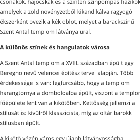
csónakok, hajócskák és a szintén színpompás házikók
amelyek a zöld növényzetből kikandikálva ragyogó
ékszerként övezik a kék öblöt, melyet a barackszínű
Szent Antal templom látványa ural.
A különös színek és hangulatok városa
A Szent Antal templom a XVIII. században épült egy
Beregno nevű velencei építész tervei alapján. Több
érdekessége is van: legfurcsább, hogy a templom
harangtornya a domboldalba épült, viszont a templ
főépülete lent van a kikötőben. Kettősség jellemzi a
stílusát is: kívülről klasszicista, míg az oltár barokk
stílusban épült.
A kikötő végén város egy újabb látványosságba