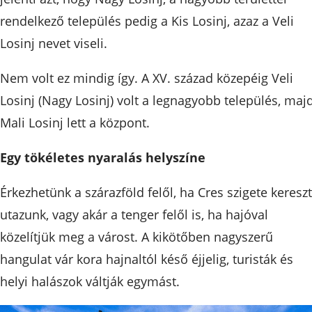
rendelkező település pedig a Kis Losinj, azaz a Veli
Losinj nevet viseli.
Nem volt ez mindig így. A XV. század közepéig Veli
Losinj (Nagy Losinj) volt a legnagyobb település, maj
Mali Losinj lett a központ.
Egy tökéletes nyaralás helyszíne
Érkezhetünk a szárazföld felől, ha Cres szigete kereszt
utazunk, vagy akár a tenger felől is, ha hajóval
közelítjük meg a várost. A kikötőben nagyszerű
hangulat vár kora hajnaltól késő éjjelig, turisták és
helyi halászok váltják egymást.