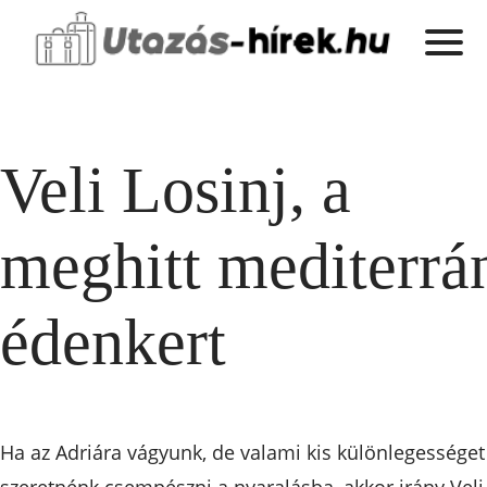
Veli Losinj, a
meghitt mediterrá
édenkert
Ha az Adriára vágyunk, de valami kis különlegességet
szeretnénk csempészni a nyaralásba, akkor irány Veli