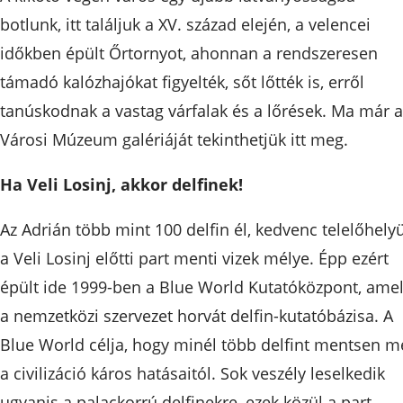
botlunk, itt találjuk a XV. század elején, a velencei
időkben épült Őrtornyot, ahonnan a rendszeresen
támadó kalózhajókat figyelték, sőt lőtték is, erről
tanúskodnak a vastag várfalak és a lőrések. Ma már a
Városi Múzeum galériáját tekinthetjük itt meg.
Ha Veli Losinj, akkor delfinek!
Az Adrián több mint 100 delfin él, kedvenc telelőhely
a Veli Losinj előtti part menti vizek mélye. Épp ezért
épült ide 1999-ben a Blue World Kutatóközpont, ame
a nemzetközi szervezet horvát delfin-kutatóbázisa. A
Blue World célja, hogy minél több delfint mentsen m
a civilizáció káros hatásaitól. Sok veszély leselkedik
ugyanis a palackorrú delfinekre, ezek közül a part