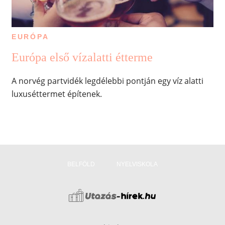
EURÓPA
Európa első vízalatti étterme
A norvég partvidék legdélebbi pontján egy víz alatti
luxuséttermet építenek.
BELFÖLD
NYELVISKOLA