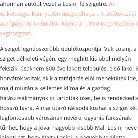
ahonnan autóút vezet a Losinj félszigetre.
Az
útiköltséget könnyedén megtudhatja a horvátországi
autópályadíj kalkulátor, komp ár, útiköltség kiszámol
segítségével.
A sziget legnépszerűbb üdülőközpontja, Veli Losinj, a
sziget délkeleti végén, egy meghitt kis öböl mélyén
fekszik. Csaknem 800 éve lakott település, első lakói i
horvátok voltak, akik a tatárjárás elöl menekültek ide,
majd miután a kellemes klíma és a gazdag
halászzsákmányok itt tartották őket, be is rendezkedt
hosszú távra. A mai utazó rácsodálkozhat a sziget két
legfontosabb városának nevére, ugyanis furcsának
tűnhet, hogy a jóval nagyobb kisebb Mali Losinj neve
jelenti azt, hogy Nagy Losinj, a nagyobb területtel