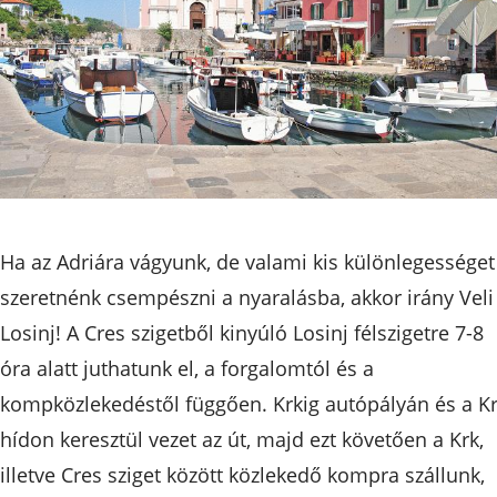
Ha az Adriára vágyunk, de valami kis különlegességet
szeretnénk csempészni a nyaralásba, akkor irány Veli
Losinj! A Cres szigetből kinyúló Losinj félszigetre 7-8
óra alatt juthatunk el, a forgalomtól és a
kompközlekedéstől függően. Krkig autópályán és a K
hídon keresztül vezet az út, majd ezt követően a Krk,
illetve Cres sziget között közlekedő kompra szállunk,