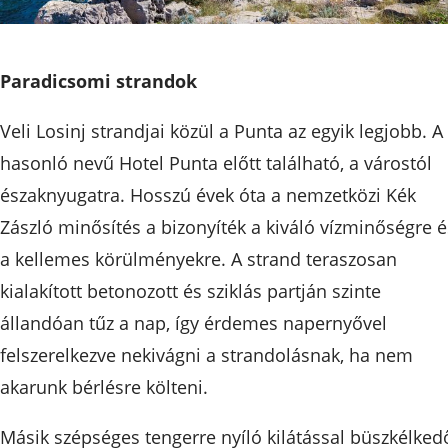
Paradicsomi strandok
Veli Losinj strandjai közül a Punta az egyik legjobb. A
hasonló nevű Hotel Punta előtt található, a várostól
északnyugatra. Hosszú évek óta a nemzetközi Kék
Zászló minősítés a bizonyíték a kiváló vízminőségre é
a kellemes körülményekre. A strand teraszosan
kialakított betonozott és sziklás partján szinte
állandóan tűz a nap, így érdemes napernyővel
felszerelkezve nekivágni a strandolásnak, ha nem
akarunk bérlésre költeni.
Másik szépséges tengerre nyíló kilátással büszkélked