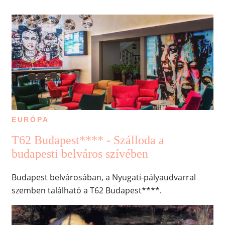
EURÓPA
T62 Budapest**** - Szálloda a
budapesti belváros szívében
Budapest belvárosában, a Nyugati-pályaudvarral
szemben található a T62 Budapest****.