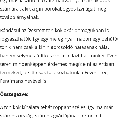
egy másik szintén jó alternatívát nyújthatnak azok
számára,, akik a gin borókabogyós ízvilágát még
tovább árnyalnák.
Ráadásul az ízesített tonikok akár önmagukban is
fogyaszthatók, így egy meleg nyári napon egy behűtö
tonik nem csak a kinin görcsoldó hatásának hála,
hanem selymes üdítő ízével is ellazíthat minket. Ezen
téren mindenképpen érdemes megízlelni az Artisan
termékeit, de itt csak találkozhatunk a Fever Tree,
Fentimans nevével is.
Összegezve:
A tonikok kínálata tehát roppant széles, így ma már
számos ország, számos gyártójának termékeit