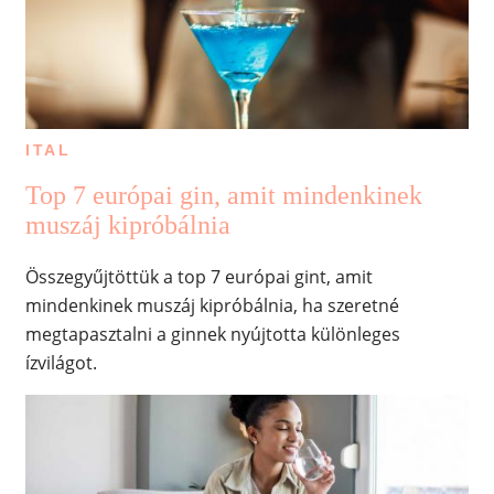
ITAL
Top 7 európai gin, amit mindenkinek
muszáj kipróbálnia
Összegyűjtöttük a top 7 európai gint, amit
mindenkinek muszáj kipróbálnia, ha szeretné
megtapasztalni a ginnek nyújtotta különleges
ízvilágot.