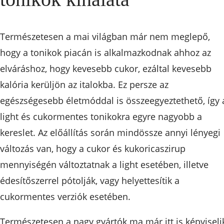
Természetesen a mai világban már nem meglepő,
hogy a tonikok piacán is alkalmazkodnak ahhoz az
elváráshoz, hogy kevesebb cukor, ezáltal kevesebb
kalória kerüljön az italokba. Ez persze az
egészségesebb életmóddal is összeegyeztethető, így 
light és cukormentes tonikokra egyre nagyobb a
kereslet. Az előállítás során mindössze annyi lényegi
változás van, hogy a cukor és kukoricaszirup
mennyiségén változtatnak a light esetében, illetve
édesítőszerrel pótolják, vagy helyettesítik a
cukormentes verziók esetében.
Természetesen a nagy gyártók ma már itt is képviseli